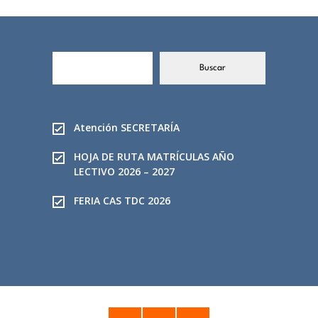
B
Buscar
u
s
c
a
Atención SECRETARÍA
r
HOJA DE RUTA MATRÍCULAS AÑO
LECTIVO 2026 – 2027
FERIA CAS TDC 2026