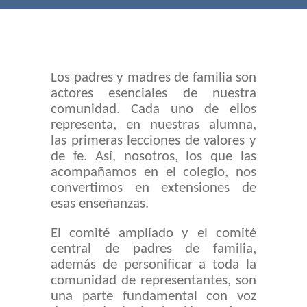
-- Comunidad Religiosa
-- Departamento Pastoral
-- Consejo Estudiantil
Los padres y madres de familia son
actores esenciales de nuestra
-- Exalumnas
comunidad. Cada uno de ellos
representa, en nuestras alumna,
-- Comité Central de Padres de Familia
las primeras lecciones de valores y
de fe. Así, nosotros, los que las
-- Transporte estudiantil
acompañamos en el colegio, nos
-- Infraestructura y Espacios
convertimos en extensiones de
esas enseñanzas.
CONVENIOS
El comité ampliado y el comité
-- Universidades Internacionales
central de padres de familia,
además de personificar a toda la
-- Universidades Nacionales
comunidad de representantes, son
una parte fundamental con voz
SISTEMA NOTAS