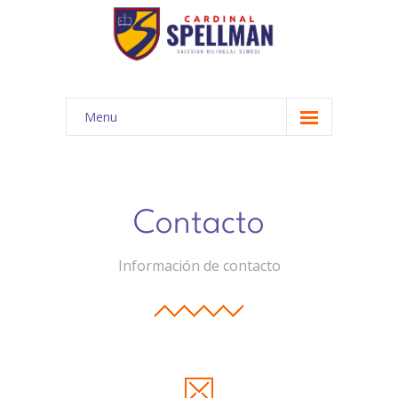
Menu
INICIO
COMUNIDAD EDUCATIVA
Contacto
-- Autoridades
Información de contacto
-- Misión y Visión
-- Nuestra Historia
-- Propuesta Académica
-- Cronograma año lectivo 2024 - 2025