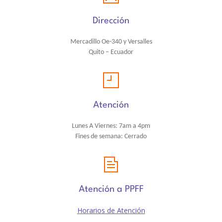
-- Comunidad Religiosa
Dirección
-- Departamento Pastoral
Mercadillo Oe-340 y Versalles
-- Consejo Estudiantil
Quito – Ecuador
-- Exalumnas
-- Comité Central de Padres de Familia
Atención
-- Transporte estudiantil
Lunes A Viernes: 7am a 4pm
-- Infraestructura y Espacios
Fines de semana: Cerrado
CONVENIOS
-- Universidades Internacionales
Atención a PPFF
-- Universidades Nacionales
Horarios de Atención
SISTEMA NOTAS