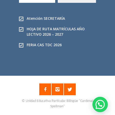
s
c
a
Atención SECRETARÍA
r
HOJA DE RUTA MATRÍCULAS AÑO
LECTIVO 2026 – 2027
FERIA CAS TDC 2026
© Unidad Educativa Particular Bilingüe "Cardenal
Spellman"