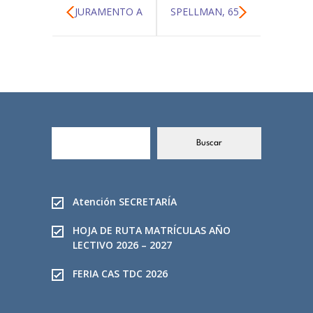
JURAMENTO A
SPELLMAN, 65
LA BANDERA
AÑOS DE VIDA
2024
INSTITUCIONAL
B
Buscar
u
s
c
a
Atención SECRETARÍA
r
HOJA DE RUTA MATRÍCULAS AÑO
LECTIVO 2026 – 2027
FERIA CAS TDC 2026