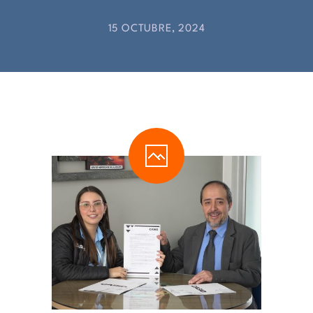
-- Comunidad Religiosa
15 OCTUBRE, 2024
-- Departamento Pastoral
-- Consejo Estudiantil
-- Exalumnas
-- Comité Central de Padres de Familia
-- Transporte estudiantil
-- Infraestructura y Espacios
CONVENIOS
-- Universidades Internacionales
-- Universidades Nacionales
SISTEMA NOTAS