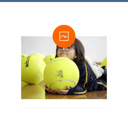
-- Comunidad Religiosa
-- Departamento Pastoral
-- Consejo Estudiantil
-- Exalumnas
-- Comité Central de Padres de Familia
-- Transporte estudiantil
-- Infraestructura y Espacios
CONVENIOS
-- Universidades Internacionales
-- Universidades Nacionales
SISTEMA NOTAS