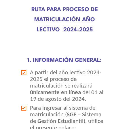
RUTA PARA PROCESO DE
TRABAJA CON NOSOTROS
MATRICULACIÓN AÑO
INFORMACIÓN ÚTIL
LECTIVO 2024-2025
DECE
1. INFORMACIÓN GENERAL:
A partir del año lectivo 2024-
2025 el proceso de
matriculación se realizará
únicamente en línea
del 01 al
19 de agosto del 2024.
Para ingresar al sistema de
matriculación (
SGE
–
S
istema
de
G
estión
E
studiantil), utilice
el presente enlace: