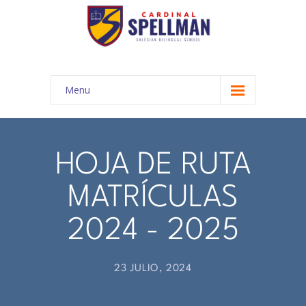
Menu
INICIO
COMUNIDAD EDUCATIVA
HOJA DE RUTA
-- Autoridades
MATRÍCULAS
-- Misión y Visión
2024 - 2025
-- Nuestra Historia
-- Propuesta Académica
23 JULIO, 2024
-- Cronograma año lectivo 2024 - 2025