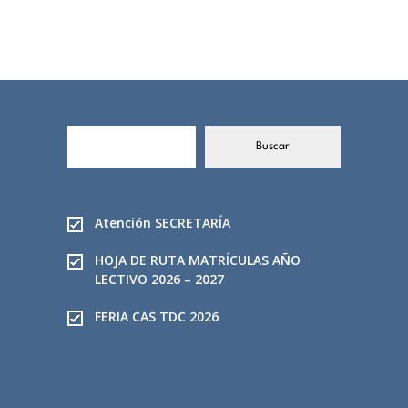
B
Buscar
u
s
c
a
Atención SECRETARÍA
r
HOJA DE RUTA MATRÍCULAS AÑO
LECTIVO 2026 – 2027
FERIA CAS TDC 2026