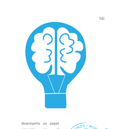
-- Comunidad Religiosa
-- Departamento Pastoral
TdC
-- Consejo Estudiantil
-- Exalumnas
-- Comité Central de Padres de Familia
-- Transporte estudiantil
-- Infraestructura y Espacios
CONVENIOS
-- Universidades Internacionales
-- Universidades Nacionales
desempeña un papel
SISTEMA NOTAS