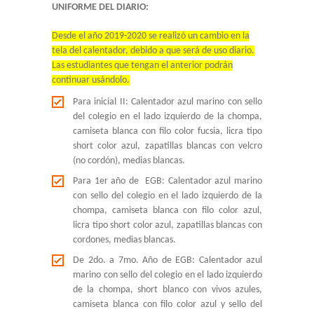
UNIFORME DEL DIARIO:
-- Comunidad Religiosa
Desde el año 2019-2020 se realizó un cambio en la
-- Departamento Pastoral
tela del calentador, debido a que será de uso diario.
Las estudiantes que tengan el anterior podrán
-- Consejo Estudiantil
continuar usándolo.
-- Exalumnas
Para inicial II: Calentador azul marino con sello
del colegio en el lado izquierdo de la chompa,
-- Comité Central de Padres de Familia
camiseta blanca con filo color fucsia, licra tipo
short color azul, zapatillas blancas con velcro
-- Transporte estudiantil
(no cordón), medias blancas.
Para 1er año de EGB: Calentador azul marino
-- Infraestructura y Espacios
con sello del colegio en el lado izquierdo de la
chompa, camiseta blanca con filo color azul,
CONVENIOS
licra tipo short color azul, zapatillas blancas con
cordones, medias blancas.
-- Universidades Internacionales
De 2do. a 7mo. Año de EGB: Calentador azul
marino con sello del colegio en el lado izquierdo
-- Universidades Nacionales
de la chompa, short blanco con vivos azules,
camiseta blanca con filo color azul y sello del
SISTEMA NOTAS