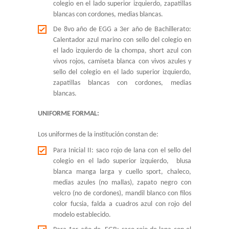
colegio en el lado superior izquierdo, zapatillas
blancas con cordones, medias blancas.
TRABAJA CON NOSOTROS
De 8vo año de EGG a 3er año de Bachillerato:
INFORMACIÓN ÚTIL
Calentador azul marino con sello del colegio en
el lado izquierdo de la chompa, short azul con
DECE
vivos rojos, camiseta blanca con vivos azules y
sello del colegio en el lado superior izquierdo,
zapatillas blancas con cordones, medias
blancas.
UNIFORME FORMAL:
Los uniformes de la institución constan de:
Para Inicial II: saco rojo de lana con el sello del
colegio en el lado superior izquierdo, blusa
blanca manga larga y cuello sport, chaleco,
medias azules (no mallas), zapato negro con
velcro (no de cordones), mandil blanco con filos
color fucsia, falda a cuadros azul con rojo del
modelo establecido.