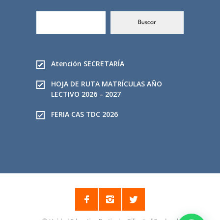
B
Buscar
u
s
c
a
Atención SECRETARÍA
r
HOJA DE RUTA MATRÍCULAS AÑO
LECTIVO 2026 – 2027
FERIA CAS TDC 2026