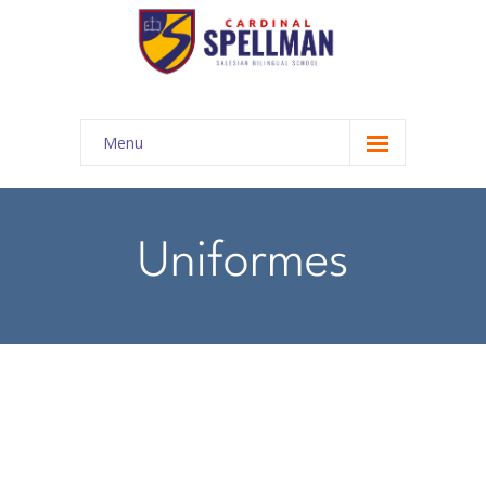
Menu
INICIO
COMUNIDAD EDUCATIVA
Uniformes
-- Autoridades
-- Misión y Visión
-- Nuestra Historia
-- Propuesta Académica
-- Cronograma año lectivo 2024 - 2025