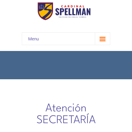
Menu
INICIO
COMUNIDAD EDUCATIVA
-- Autoridades
-- Misión y Visión
-- Nuestra Historia
Atención
-- Propuesta Académica
SECRETARÍA
-- Cronograma año lectivo 2024 - 2025