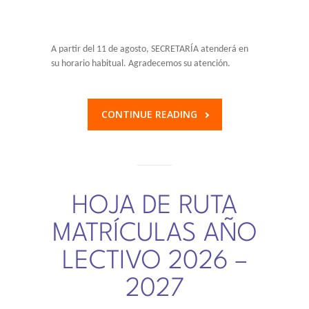
-- Comunidad Religiosa
-- Departamento Pastoral
A partir del 11 de agosto, SECRETARÍA atenderá en
su horario habitual. Agradecemos su atención.
-- Consejo Estudiantil
-- Exalumnas
CONTINUE READING
-- Comité Central de Padres de Familia
-- Transporte estudiantil
-- Infraestructura y Espacios
HOJA DE RUTA
CONVENIOS
MATRÍCULAS AÑO
-- Universidades Internacionales
LECTIVO 2026 –
-- Universidades Nacionales
2027
SISTEMA NOTAS