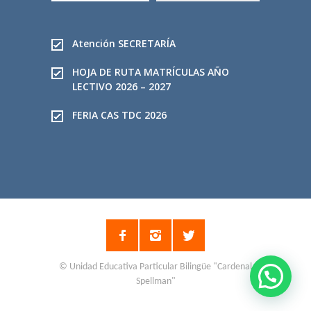
s
c
a
Atención SECRETARÍA
r
HOJA DE RUTA MATRÍCULAS AÑO
LECTIVO 2026 – 2027
FERIA CAS TDC 2026
© Unidad Educativa Particular Bilingüe "Cardenal
Spellman"