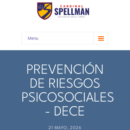
Menu
INICIO
COMUNIDAD EDUCATIVA
PREVENCIÓN
-- Autoridades
DE RIESGOS
-- Misión y Visión
PSICOSOCIALES
-- Nuestra Historia
- DECE
-- Propuesta Académica
-- Cronograma año lectivo 2024 - 2025
21 MAYO, 2026