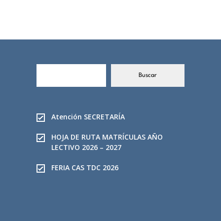
A LA
SPELLMAN
EXCELENCIA EN
2026
REINO UNIDO
B
Buscar
u
s
c
a
Atención SECRETARÍA
r
HOJA DE RUTA MATRÍCULAS AÑO
LECTIVO 2026 – 2027
FERIA CAS TDC 2026