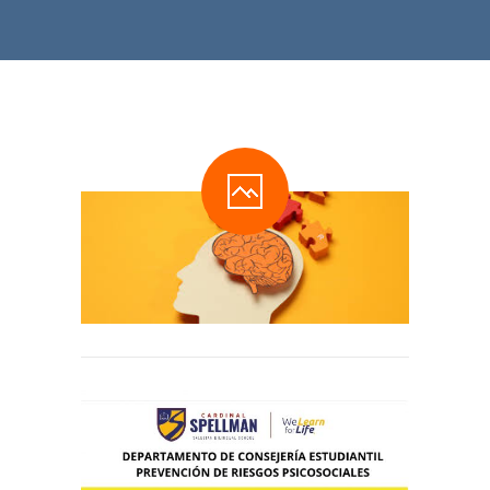
-- Comunidad Religiosa
-- Departamento Pastoral
-- Consejo Estudiantil
-- Exalumnas
-- Comité Central de Padres de Familia
-- Transporte estudiantil
-- Infraestructura y Espacios
CONVENIOS
-- Universidades Internacionales
-- Universidades Nacionales
SISTEMA NOTAS