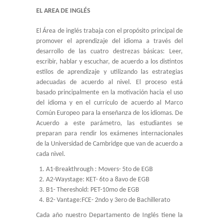
EL AREA DE INGLÉS
TRABAJA CON NOSOTROS
El Área de inglés trabaja con el propósito principal de
INFORMACIÓN ÚTIL
promover el aprendizaje del idioma a través del
desarrollo de las cuatro destrezas básicas: Leer,
DECE
escribir, hablar y escuchar, de acuerdo a los distintos
estilos de aprendizaje y utilizando las estrategias
adecuadas de acuerdo al nivel. El proceso está
basado principalmente en la motivación hacia el uso
del idioma y en el currículo de acuerdo al Marco
Común Europeo para la enseñanza de los idiomas. De
Acuerdo a este parámetro, las estudiantes se
preparan para rendir los exámenes internacionales
de la Universidad de Cambridge que van de acuerdo a
cada nivel.
A1-Breakthrough : Movers- 5to de EGB
A2-Waystage: KET- 6to a 8avo de EGB
B1- Thereshold: PET-10mo de EGB
B2- Vantage:FCE- 2ndo y 3ero de Bachillerato
Cada año nuestro Departamento de Inglés tiene la