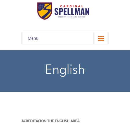
Menu
INICIO
COMUNIDAD EDUCATIVA
English
-- Autoridades
-- Misión y Visión
-- Nuestra Historia
-- Propuesta Académica
ACREDITACIÓN THE ENGLISH AREA
-- Cronograma año lectivo 2024 - 2025