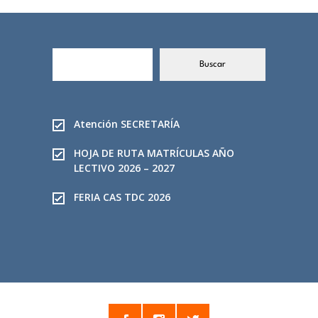
B
Buscar
u
s
c
a
Atención SECRETARÍA
r
HOJA DE RUTA MATRÍCULAS AÑO
LECTIVO 2026 – 2027
FERIA CAS TDC 2026