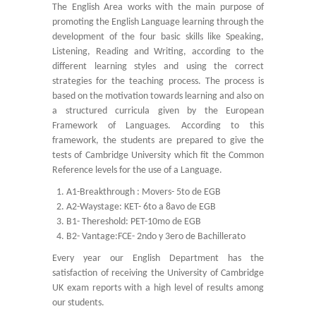
The English Area works with the main purpose of
-- Comunidad Religiosa
promoting the English Language learning through the
development of the four basic skills like Speaking,
-- Departamento Pastoral
Listening, Reading and Writing, according to the
different learning styles and using the correct
-- Consejo Estudiantil
strategies for the teaching process. The process is
based on the motivation towards learning and also on
-- Exalumnas
a structured curricula given by the European
Framework of Languages. According to this
-- Comité Central de Padres de Familia
framework, the students are prepared to give the
tests of Cambridge University which fit the Common
-- Transporte estudiantil
Reference levels for the use of a Language.
-- Infraestructura y Espacios
A1-Breakthrough : Movers- 5to de EGB
A2-Waystage: KET- 6to a 8avo de EGB
CONVENIOS
B1- Thereshold: PET-10mo de EGB
B2- Vantage:FCE- 2ndo y 3ero de Bachillerato
-- Universidades Internacionales
Every year our English Department has the
satisfaction of receiving the University of Cambridge
-- Universidades Nacionales
UK exam reports with a high level of results among
our students.
SISTEMA NOTAS