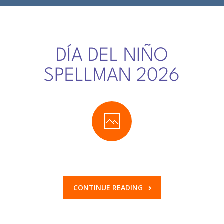
-- Comunidad Religiosa
-- Departamento Pastoral
-- Consejo Estudiantil
DÍA DEL NIÑO
SPELLMAN 2026
-- Exalumnas
-- Comité Central de Padres de Familia
-- Transporte estudiantil
-- Infraestructura y Espacios
CONVENIOS
-- Universidades Internacionales
CONTINUE READING
-- Universidades Nacionales
SISTEMA NOTAS