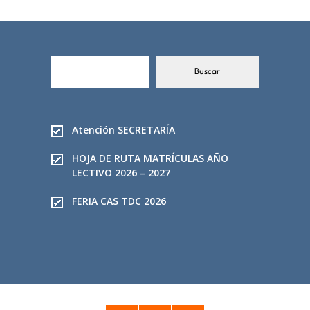
B
Buscar
u
s
c
a
Atención SECRETARÍA
r
HOJA DE RUTA MATRÍCULAS AÑO
LECTIVO 2026 – 2027
FERIA CAS TDC 2026