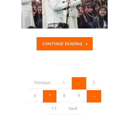
CONTINUE READING
Previous
1
5
…
6
8
9
7
…
17
Next